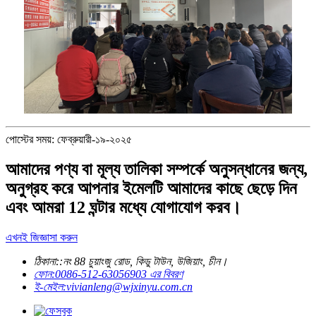
পোস্টের সময়: ফেব্রুয়ারী-১৯-২০২৫
আমাদের পণ্য বা মূল্য তালিকা সম্পর্কে অনুসন্ধানের জন্য,
অনুগ্রহ করে আপনার ইমেলটি আমাদের কাছে ছেড়ে দিন
এবং আমরা 12 ঘন্টার মধ্যে যোগাযোগ করব।
এখনই জিজ্ঞাসা করুন
ঠিকানা::
নং 88 চুয়াংজু রোড, কিডু টাউন, উজিয়াং, চীন।
ফোন:
0086-512-63056903 এর বিবরণ
ই-মেইল:
vivianleng@wjxinyu.com.cn