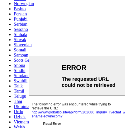
Norwegian
Pashto
Persian
Punjabi
Serbian
Sesotho
Sinhala
Slovak
Slovenian
Somali
Samoan
Scots Gaelic
Shona
Sindhi
Sundanese
Swahili
Tajik
Tamil
Telugu
Thai
Ukrainian
Urdu
Uzbek
Vietnamese
Welsh