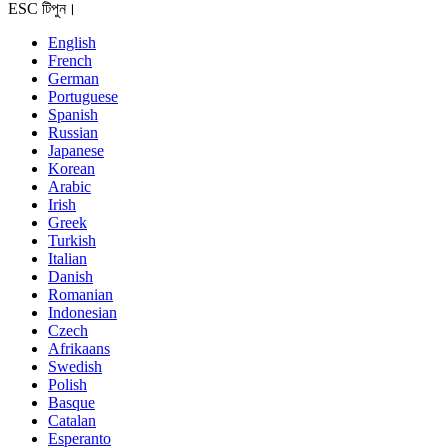
ESC টিপুন।
English
French
German
Portuguese
Spanish
Russian
Japanese
Korean
Arabic
Irish
Greek
Turkish
Italian
Danish
Romanian
Indonesian
Czech
Afrikaans
Swedish
Polish
Basque
Catalan
Esperanto