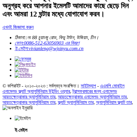
অনুগ্রহ করে আপনার ইমেলটি আমাদের কাছে ছেড়ে দিন
এবং আমরা 12 ঘন্টার মধ্যে যোগাযোগ করব।
এখনই জিজ্ঞাসা করুন
ঠিকানা::
নং 88 চুয়াংজু রোড, কিডু টাউন, উজিয়াং, চীন।
ফোন:
0086-512-63056903 এর বিবরণ
ই-মেইল:
vivianleng@wjxinyu.com.cn
© কপিরাইট - ২০১০-২০২৩ : সর্বস্বত্ব সংরক্ষিত।
সাইটম্যাপ
-
এএমপি মোবাইল
এনামেলড ফ্ল্যাট অ্যালুমিনিয়াম উইন্ডিং ওয়্যার
,
ট্রান্সফরমারের জন্য এনামেলড
আয়তক্ষেত্রাকার অ্যালুমিনিয়াম তার
,
আয়তক্ষেত্রাকার এনামেলড অ্যালুমিনিয়াম তার
,
আয়তক্ষেত্রাকার অ্যালুমিনিয়াম তার
,
ফ্ল্যাট অ্যালুমিনিয়াম তার
,
অ্যালুমিনিয়াম ফ্ল্যাট তার
,
ই-মেইল