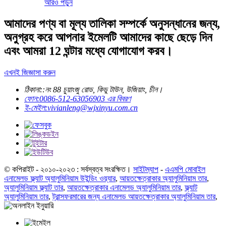
আরও পড়ুন
আমাদের পণ্য বা মূল্য তালিকা সম্পর্কে অনুসন্ধানের জন্য,
অনুগ্রহ করে আপনার ইমেলটি আমাদের কাছে ছেড়ে দিন
এবং আমরা 12 ঘন্টার মধ্যে যোগাযোগ করব।
এখনই জিজ্ঞাসা করুন
ঠিকানা::
নং 88 চুয়াংজু রোড, কিডু টাউন, উজিয়াং, চীন।
ফোন:
0086-512-63056903 এর বিবরণ
ই-মেইল:
vivianleng@wjxinyu.com.cn
© কপিরাইট - ২০১০-২০২৩ : সর্বস্বত্ব সংরক্ষিত।
সাইটম্যাপ
-
এএমপি মোবাইল
এনামেলড ফ্ল্যাট অ্যালুমিনিয়াম উইন্ডিং ওয়্যার
,
আয়তক্ষেত্রাকার অ্যালুমিনিয়াম তার
,
অ্যালুমিনিয়াম ফ্ল্যাট তার
,
আয়তক্ষেত্রাকার এনামেলড অ্যালুমিনিয়াম তার
,
ফ্ল্যাট
অ্যালুমিনিয়াম তার
,
ট্রান্সফরমারের জন্য এনামেলড আয়তক্ষেত্রাকার অ্যালুমিনিয়াম তার
,