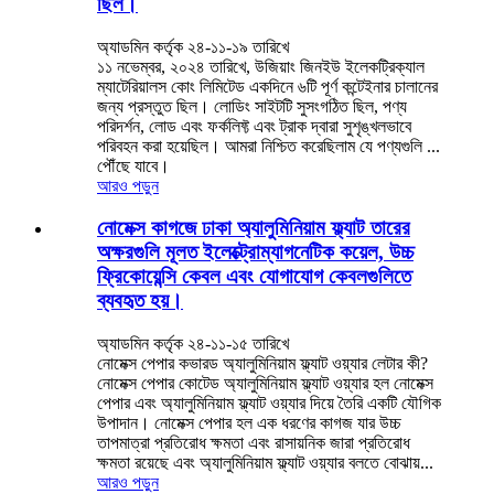
ছিল।
অ্যাডমিন কর্তৃক ২৪-১১-১৯ তারিখে
১১ নভেম্বর, ২০২৪ তারিখে, উজিয়াং জিনইউ ইলেকট্রিক্যাল
ম্যাটেরিয়ালস কোং লিমিটেড একদিনে ৬টি পূর্ণ কন্টেইনার চালানের
জন্য প্রস্তুত ছিল। লোডিং সাইটটি সুসংগঠিত ছিল, পণ্য
পরিদর্শন, লোড এবং ফর্কলিফ্ট এবং ট্রাক দ্বারা সুশৃঙ্খলভাবে
পরিবহন করা হয়েছিল। আমরা নিশ্চিত করেছিলাম যে পণ্যগুলি ...
পৌঁছে যাবে।
আরও পড়ুন
নোমেক্স কাগজে ঢাকা অ্যালুমিনিয়াম ফ্ল্যাট তারের
অক্ষরগুলি মূলত ইলেক্ট্রোম্যাগনেটিক কয়েল, উচ্চ
ফ্রিকোয়েন্সি কেবল এবং যোগাযোগ কেবলগুলিতে
ব্যবহৃত হয়।
অ্যাডমিন কর্তৃক ২৪-১১-১৫ তারিখে
নোমেক্স পেপার কভারড অ্যালুমিনিয়াম ফ্ল্যাট ওয়্যার লেটার কী?
নোমেক্স পেপার কোটেড অ্যালুমিনিয়াম ফ্ল্যাট ওয়্যার হল নোমেক্স
পেপার এবং অ্যালুমিনিয়াম ফ্ল্যাট ওয়্যার দিয়ে তৈরি একটি যৌগিক
উপাদান। নোমেক্স পেপার হল এক ধরণের কাগজ যার উচ্চ
তাপমাত্রা প্রতিরোধ ক্ষমতা এবং রাসায়নিক জারা প্রতিরোধ
ক্ষমতা রয়েছে এবং অ্যালুমিনিয়াম ফ্ল্যাট ওয়্যার বলতে বোঝায়...
আরও পড়ুন