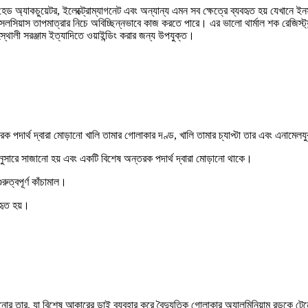
িস্ক হেড অ্যাকচুয়েটর, ইলেক্ট্রোম্যাগনেট এবং অন্যান্য এমন সব ক্ষেত্রে ব্যবহৃত হয় যেখা
েলসিয়াস তাপমাত্রার নিচে অবিচ্ছিন্নভাবে কাজ করতে পারে। এর ভালো থার্মাল শক রেজিস্ট্যান্
স্থালী সরঞ্জাম ইত্যাদিতে ওয়াইন্ডিং করার জন্য উপযুক্ত।
 পদার্থ দ্বারা মোড়ানো খালি তামার গোলাকার দণ্ড, খালি তামার চ্যাপ্টা তার এবং এনামেলযুক্
 অনুসারে সাজানো হয় এবং একটি বিশেষ অন্তরক পদার্থ দ্বারা মোড়ানো থাকে।
ুত্বপূর্ণ কাঁচামাল।
বহৃত হয়।
নোর তার, যা বিশেষ আকারের ডাই ব্যবহার করে বৈদ্যুতিক গোলাকার অ্যালুমিনিয়াম রডকে টে