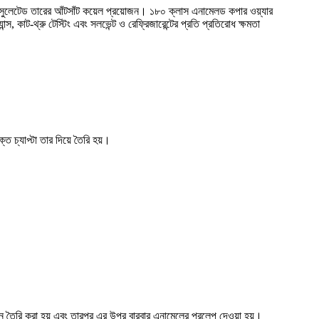
নে ইনসুলেটেড তারের আঁটসাঁট কয়েল প্রয়োজন। ১৮০ ক্লাস এনামেলড কপার ওয়্যার
স, কাট-থ্রু টেস্টিং এবং সলভেন্ট ও রেফ্রিজারেন্টের প্রতি প্রতিরোধ ক্ষমতা
ত চ্যাপ্টা তার দিয়ে তৈরি হয়।
নে তৈরি করা হয় এবং তারপর এর উপর বারবার এনামেলের প্রলেপ দেওয়া হয়।