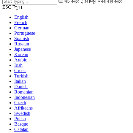
সার্চ করতে এন্টার টিপুন অথবা বন্ধ করতে
ESC টিপুন।
English
French
German
Portuguese
Spanish
Russian
Japanese
Korean
Arabic
Irish
Greek
Turkish
Italian
Danish
Romanian
Indonesian
Czech
Afrikaans
Swedish
Polish
Basque
Catalan