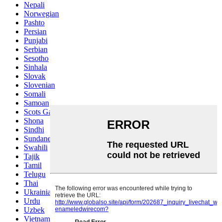
Nepali
Norwegian
Pashto
Persian
Punjabi
Serbian
Sesotho
Sinhala
Slovak
Slovenian
Somali
Samoan
Scots Gaelic
Shona
Sindhi
Sundanese
Swahili
Tajik
Tamil
Telugu
Thai
Ukrainian
Urdu
Uzbek
Vietnamese