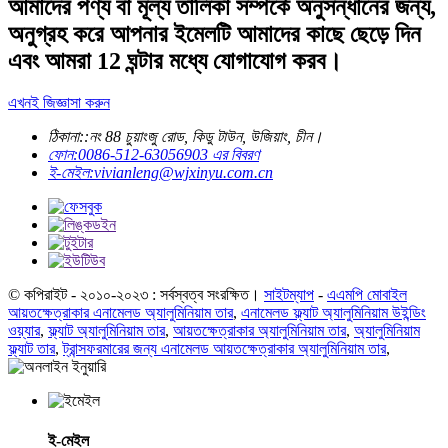
আমাদের পণ্য বা মূল্য তালিকা সম্পর্কে অনুসন্ধানের জন্য,
অনুগ্রহ করে আপনার ইমেলটি আমাদের কাছে ছেড়ে দিন
এবং আমরা 12 ঘন্টার মধ্যে যোগাযোগ করব।
এখনই জিজ্ঞাসা করুন
ঠিকানা::
নং 88 চুয়াংজু রোড, কিডু টাউন, উজিয়াং, চীন।
ফোন:
0086-512-63056903 এর বিবরণ
ই-মেইল:
vivianleng@wjxinyu.com.cn
© কপিরাইট - ২০১০-২০২৩ : সর্বস্বত্ব সংরক্ষিত।
সাইটম্যাপ
-
এএমপি মোবাইল
আয়তক্ষেত্রাকার এনামেলড অ্যালুমিনিয়াম তার
,
এনামেলড ফ্ল্যাট অ্যালুমিনিয়াম উইন্ডিং
ওয়্যার
,
ফ্ল্যাট অ্যালুমিনিয়াম তার
,
আয়তক্ষেত্রাকার অ্যালুমিনিয়াম তার
,
অ্যালুমিনিয়াম
ফ্ল্যাট তার
,
ট্রান্সফরমারের জন্য এনামেলড আয়তক্ষেত্রাকার অ্যালুমিনিয়াম তার
,
ই-মেইল