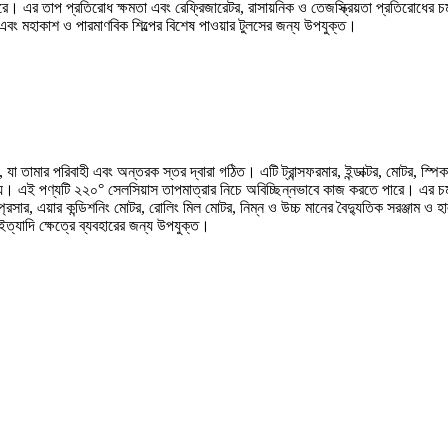
 এর তাপ প্রতিরোধ ক্ষমতা এবং রেফ্রিজারেটর, রাসায়নিক ও তেজস্ক্রিয়তা প্রতিরোধের চমৎক
 এবং মহাকাশ ও পারমাণবিক শিল্পের বিশেষ পাওয়ার টুলসের জন্য উপযুক্ত।
যা তামার পরিবাহী এবং অন্তরক স্তর দ্বারা গঠিত। এটি ট্রান্সফরমার, ইন্ডাক্টর, মোটর, স্পিক
 হয়। এই পণ্যটি ২২০° সেলসিয়াস তাপমাত্রার নিচে অবিচ্ছিন্নভাবে কাজ করতে পারে। এর চম
্রেসার, এয়ার কন্ডিশনিং মোটর, রোলিং মিল মোটর, নিম্ন ও উচ্চ মানের বৈদ্যুতিক সরঞ্জাম ও হা
ইত্যাদি ক্ষেত্রে ব্যবহারের জন্য উপযুক্ত।