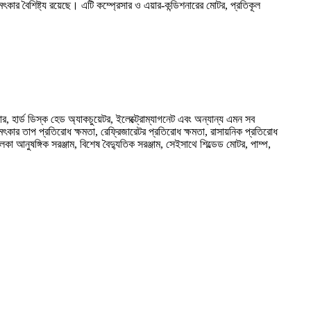
ার বৈশিষ্ট্য রয়েছে। এটি কম্প্রেসার ও এয়ার-কন্ডিশনারের মোটর, প্রতিকূল
ার, হার্ড ডিস্ক হেড অ্যাকচুয়েটর, ইলেক্ট্রোম্যাগনেট এবং অন্যান্য এমন সব
ৎকার তাপ প্রতিরোধ ক্ষমতা, রেফ্রিজারেটর প্রতিরোধ ক্ষমতা, রাসায়নিক প্রতিরোধ
লকা আনুষঙ্গিক সরঞ্জাম, বিশেষ বৈদ্যুতিক সরঞ্জাম, সেইসাথে শিল্ডেড মোটর, পাম্প,