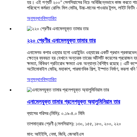
হয়। এই পণ্যটি ২০০° সেলসিয়াসের নিচে অবিচ্ছিন্নভাবে কাজ করতে পারে।
পরিবেশে কর্মরত রোলিং মিল মোটর, উচ্চ-মানের পাওয়ার টুলস, লাইট ফিটিং
অনুসন্ধান
বিস্তারিত
২২০ শ্রেণীর এনামেলযুক্ত তামার তার
এনামেলড কপার ওয়্যার হলো ওয়াইন্ডিং ওয়্যারের একটি প্রধান প্রকারভেদ, 
ক্ষেত্রে ব্যবহৃত হয় যেখানে অন্তরক তারের আঁটসাঁট কয়েলের প্রয়োজন
ক্ষমতা, বিকিরণ প্রতিরোধ ক্ষমতা এবং অন্যান্য বৈশিষ্ট্য রয়েছে। এটি কম্প
অটোমোবাইল মোটর, মহাকাশ, পারমাণবিক শিল্প, ইস্পাত নির্মাণ, কয়লা খনি 
অনুসন্ধান
বিস্তারিত
এনামেলযুক্ত তামার প্রলেপযুক্ত অ্যালুমিনিয়াম তার
ব্যাসের পরিসর (মিমি): ০.১৯-৪.০ মিমি
তাপমাত্রার শ্রেণী (সেলসিয়াস): ১৩০, ১৫৫, ১৮০, ২০০, ২২০
মান: আইইসি, নেমা, জিবি, জেআইএস