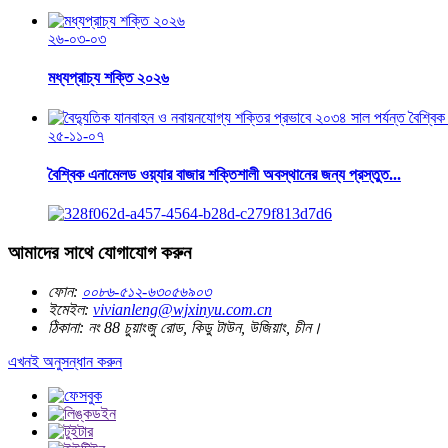
২৬-০৩-০৩
মধ্যপ্রাচ্য শক্তি ২০২৬
২৫-১১-০৭
বৈশ্বিক এনামেলড ওয়্যার বাজার শক্তিশালী অবস্থানের জন্য প্রস্তুত...
আমাদের সাথে যোগাযোগ করুন
ফোন:
০০৮৬-৫১২-৬৩০৫৬৯০৩
ইমেইল:
vivianleng@wjxinyu.com.cn
ঠিকানা:
নং 88 চুয়াংজু রোড, কিডু টাউন, উজিয়াং, চীন।
এখনই অনুসন্ধান করুন