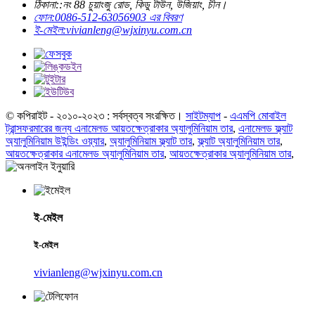
ঠিকানা::
নং 88 চুয়াংজু রোড, কিডু টাউন, উজিয়াং, চীন।
ফোন:
0086-512-63056903 এর বিবরণ
ই-মেইল:
vivianleng@wjxinyu.com.cn
© কপিরাইট - ২০১০-২০২৩ : সর্বস্বত্ব সংরক্ষিত।
সাইটম্যাপ
-
এএমপি মোবাইল
ট্রান্সফরমারের জন্য এনামেলড আয়তক্ষেত্রাকার অ্যালুমিনিয়াম তার
,
এনামেলড ফ্ল্যাট
অ্যালুমিনিয়াম উইন্ডিং ওয়্যার
,
অ্যালুমিনিয়াম ফ্ল্যাট তার
,
ফ্ল্যাট অ্যালুমিনিয়াম তার
,
আয়তক্ষেত্রাকার এনামেলড অ্যালুমিনিয়াম তার
,
আয়তক্ষেত্রাকার অ্যালুমিনিয়াম তার
,
ই-মেইল
ই-মেইল
vivianleng@wjxinyu.com.cn