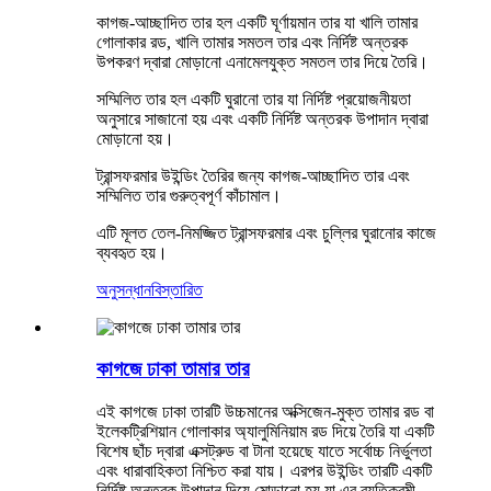
কাগজ-আচ্ছাদিত তার হল একটি ঘূর্ণায়মান তার যা খালি তামার
গোলাকার রড, খালি তামার সমতল তার এবং নির্দিষ্ট অন্তরক
উপকরণ দ্বারা মোড়ানো এনামেলযুক্ত সমতল তার দিয়ে তৈরি।
সম্মিলিত তার হল একটি ঘুরানো তার যা নির্দিষ্ট প্রয়োজনীয়তা
অনুসারে সাজানো হয় এবং একটি নির্দিষ্ট অন্তরক উপাদান দ্বারা
মোড়ানো হয়।
ট্রান্সফরমার উইন্ডিং তৈরির জন্য কাগজ-আচ্ছাদিত তার এবং
সম্মিলিত তার গুরুত্বপূর্ণ কাঁচামাল।
এটি মূলত তেল-নিমজ্জিত ট্রান্সফরমার এবং চুল্লির ঘুরানোর কাজে
ব্যবহৃত হয়।
অনুসন্ধান
বিস্তারিত
কাগজে ঢাকা তামার তার
এই কাগজে ঢাকা তারটি উচ্চমানের অক্সিজেন-মুক্ত তামার রড বা
ইলেকট্রিশিয়ান গোলাকার অ্যালুমিনিয়াম রড দিয়ে তৈরি যা একটি
বিশেষ ছাঁচ দ্বারা এক্সট্রুড বা টানা হয়েছে যাতে সর্বোচ্চ নির্ভুলতা
এবং ধারাবাহিকতা নিশ্চিত করা যায়। এরপর উইন্ডিং তারটি একটি
নির্দিষ্ট অন্তরক উপাদান দিয়ে মোড়ানো হয় যা এর ব্যতিক্রমী