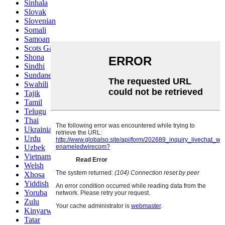
Sinhala
Slovak
Slovenian
Somali
Samoan
Scots Gaelic
Shona
Sindhi
Sundanese
Swahili
Tajik
Tamil
Telugu
Thai
Ukrainian
Urdu
Uzbek
Vietnamese
Welsh
Xhosa
Yiddish
Yoruba
Zulu
Kinyarwanda
Tatar