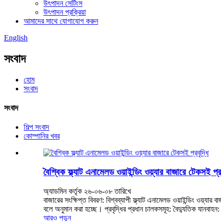
উৎপাদন সেটিংস
উৎপাদন প্রক্রিয়া
আমাদের সাথে যোগাযোগ করুন
English
সংবাদ
হোম
সংবাদ
সংবাদ
শিল্প সংবাদ
কোম্পানির খবর
বৈশ্বিক ফ্ল্যাট এনামেলড ওয়াইন্ডিং ওয়্যার বাজারে টেকসই প্রব
অ্যাডমিন কর্তৃক ২৬-০৬-০৮ তারিখে
বাজারের সংক্ষিপ্ত বিবরণ: বিশ্বব্যাপী ফ্ল্যাট এনামেলড ওয়াইন্ডিং ওয়্
বলে অনুমান করা হচ্ছে। প্রবৃদ্ধির প্রধান চালকসমূহ: বৈদ্যুতিক যানবাহন:
আরও পড়ুন