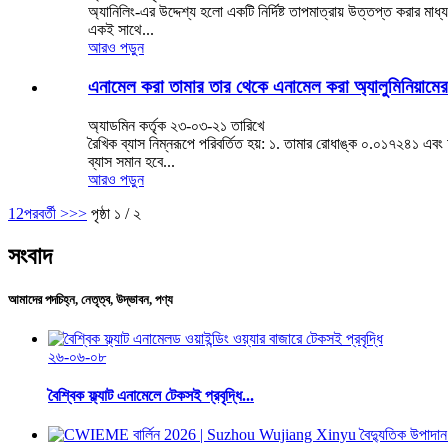
অ্যানিলিং-এর উদ্দেশ্য হলো একটি নির্দিষ্ট তাপমাত্রায় উত্তপ্ত করার মাধ্
একই সাথে...
আরও পড়ুন
এনামেল করা তামার তার থেকে এনামেল করা অ্যালুমিনিয়ামের 
অ্যাডমিন কর্তৃক ২৩-০৩-২১ তারিখে
রৈখিক ব্যাস নিম্নরূপে পরিবর্তিত হয়: ১. তামার রোধাঙ্ক ০.০১৭২৪১ এবং 
ব্যাস সমান হবে...
আরও পড়ুন
1
2
পরবর্তী >
>>
পৃষ্ঠা ১ / ২
সংবাদ
আমাদের পদচিহ্ন, নেতৃত্ব, উদ্ভাবন, পণ্য
২৬-০৬-০৮
বৈশ্বিক ফ্ল্যাট এনামেলে টেকসই প্রবৃদ্ধি...