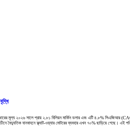
ৃদ্ধি
যার বাজারের মূল্য ২০২৬ সালে প্রায় ২.৮১ বিলিয়ন মার্কিন ডলার এবং এটি ৪.৮% সিএজিআর (C
 চীনে বৈদ্যুতিক যানবাহনে ফ্ল্যাট-ওয়্যার মোটরের ব্যবহার এখন ৭০% ছাড়িয়ে গেছে। এই পরি