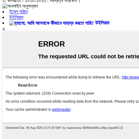
© কপিরাইট - ২০১০-২০২৩ : সর্বস্বত্ব সংরক্ষিত।
ইমেল পাঠান
উইলিয়াম
উইলিয়াম
x