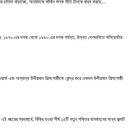
র চাহিদা বাড়াচ্ছে, অন্যদিকে মার্কিন শুল্ক নীতি চীনকে বাধ্য করছে...
়েছিল। ১৯৭০-এর দশক থেকে ১৯৯০-এর দশক পর্যন্ত, উন্নত দেশগুলিতে পলিয়েস্টার
়ার্ক এবং অন্যান্য উদীয়মান শিল্পগোষ্ঠীকে কেন্দ্র করে একদল উদীয়মান শিল্পগোষ্ঠী
ছরের প্রথমার্ধে, বিক্রি হওয়া শীর্ষ ১৫টি নতুন শক্তির যানবাহনের মধ্যে ফ্ল্যাট