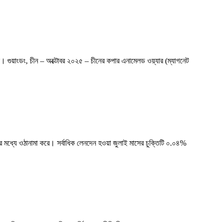
রছে। গুয়াংডং, চীন – অক্টোবর ২০২৫ – চীনের কপার এনামেলড ওয়্যার (ম্যাগনেট
মার মধ্যে ওঠানামা করে। সর্বাধিক লেনদেন হওয়া জুলাই মাসের চুক্তিটি ০.০৪%