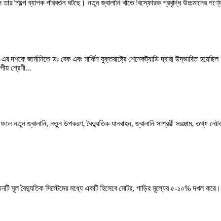
ল তার শিল্পে ব্যাপক পরিবর্তন ঘটছে। নতুন জ্বালানি খাতে বিস্ফোরক প্রবৃদ্ধি উচ্চমানের পণ্যে
এর দশকে জার্মানিতে ডঃ বেক এবং মার্কিন যুক্তরাষ্ট্রে শেনেকট্যাডি দ্বারা উদ্ভাবিত হয
য় শ্রেণী...
ের ফলে নতুন জ্বালানি, নতুন উপকরণ, বৈদ্যুতিক যানবাহন, জ্বালানি সাশ্রয়ী সরঞ্জাম, তথ্য নেটওয
ি মূল বৈদ্যুতিক সিস্টেমের মধ্যে একটি হিসেবে মোটর, গাড়ির মূল্যের ৫-১০% দখল করে। এই ব