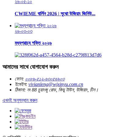
২৬-০৫-১০
CWIEME বার্লিন 2026 | সুঝো উজিয়াং জিনিউ...
২৬-০৩-০৩
মধ্যপ্রাচ্য শক্তি ২০২৬
আমাদের সাথে যোগাযোগ করুন
ফোন:
০০৮৬-৫১২-৬৩০৫৬৯০৩
ইমেইল:
vivianleng@wjxinyu.com.cn
ঠিকানা:
নং 88 চুয়াংজু রোড, কিডু টাউন, উজিয়াং, চীন।
এখনই অনুসন্ধান করুন