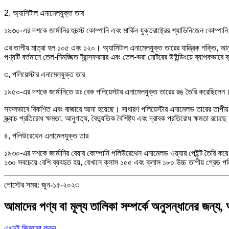
2, অ্যাসিটাল এনামেলযুক্ত তার
১৯৩০-এর দশকে জার্মানির হুচস্ট কোম্পানি এবং মার্কিন যুক্তরাষ্ট্রের শ্যাভিনিজেন কোম্প
এর তাপীয় মাত্রা হল ১০৫ এবং ১২০। অ্যাসিটাল এনামেলযুক্ত তারের যান্ত্রিক শক্তি, আন
পণ্যটি বর্তমানে তেল-নিমজ্জিত ট্রান্সফরমার এবং তেল-ভরা মোটরের উইন্ডিংয়ে ব্যাপকভাবে 
৩, পলিয়েস্টার এনামেলযুক্ত তার
১৯৫০-এর দশকে জার্মানিতে ডঃ বেক পলিয়েস্টার এনামেলযুক্ত তারের রঙ তৈরি করেছিলেন
সফলভাবে বিকশিত এবং বাজারে আনা হয়েছে। সাধারণ পলিয়েস্টার এনামেলড তারের তাপীয় গ
স্ক্র্যাচ প্রতিরোধ ক্ষমতা, আনুগত্য, বৈদ্যুতিক বৈশিষ্ট্য এবং দ্রাবক প্রতিরোধ ক্ষমতা রয়ে
৪, পলিউরেথেন এনামেলযুক্ত তার
১৯৩০-এর দশকে জার্মানির বেয়ার কোম্পানি পলিউরেথেন এনামেলড ওয়্যার পেইন্ট তৈরি
১৩০ সবচেয়ে বেশি ব্যবহৃত হয়, যেখানে ক্লাস ১৫৫ এবং ক্লাস ১৮০ উচ্চ তাপীয় গ্রেড পলি
পোস্টের সময়: জুন-১৫-২০২৩
আমাদের পণ্য বা মূল্য তালিকা সম্পর্কে অনুসন্ধানের জন
এখনই জিজ্ঞাসা করুন