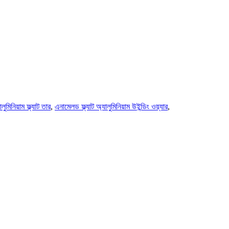
লুমিনিয়াম ফ্ল্যাট তার
,
এনামেলড ফ্ল্যাট অ্যালুমিনিয়াম উইন্ডিং ওয়্যার
,