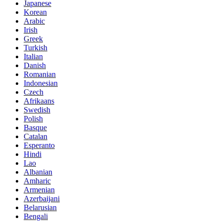
Japanese
Korean
Arabic
Irish
Greek
Turkish
Italian
Danish
Romanian
Indonesian
Czech
Afrikaans
Swedish
Polish
Basque
Catalan
Esperanto
Hindi
Lao
Albanian
Amharic
Armenian
Azerbaijani
Belarusian
Bengali