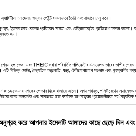
ানি অ্যাসিটাল এনামেলড ওয়্যার পেইন্ট সফলভাবে তৈরি এবং বাজারে চালু করে।
ুগত্য, ট্রান্সফরমার তেলের প্রতিরোধ ক্ষমতা এবং রেফ্রিজারেন্টের প্রতিরোধ ক্ষমতা ভালো।
ব্যবহৃত হয়।
।
্রেড হল ১৩০, এবং THEIC দ্বারা পরিবর্তিত পলিয়েস্টার এনামেলড তারের তাপীয় গ্রেড হ
ছে। এটি বিভিন্ন মোটর, বৈদ্যুতিক যন্ত্রপাতি, যন্ত্র, টেলিযোগাযোগ সরঞ্জাম এবং গৃহস্থালীর প
 করে এবং ১৯৫০-এর দশকের গোড়ার দিকে বাজারে আসে। এখন পর্যন্ত, পলিউরেথেন এনামেলড 
উরেথেনের অন্তর্গত এবং সাধারণত উচ্চ কার্যক্ষম তাপমাত্রার প্রয়োজনীয়তা সহ বৈদ্যুতিক 
্য, অনুগ্রহ করে আপনার ইমেলটি আমাদের কাছে ছেড়ে দিন এ