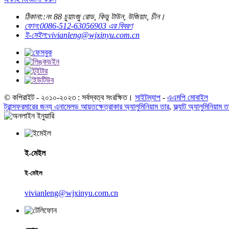
ঠিকানা::
নং 88 চুয়াংজু রোড, কিডু টাউন, উজিয়াং, চীন।
ফোন:
0086-512-63056903 এর বিবরণ
ই-মেইল:
vivianleng@wjxinyu.com.cn
© কপিরাইট - ২০১০-২০২৩ : সর্বস্বত্ব সংরক্ষিত।
সাইটম্যাপ
-
এএমপি মোবাইল
ট্রান্সফরমারের জন্য এনামেলড আয়তক্ষেত্রাকার অ্যালুমিনিয়াম তার
,
ফ্ল্যাট অ্যালুমিনিয়াম ত
ই-মেইল
ই-মেইল
vivianleng@wjxinyu.com.cn