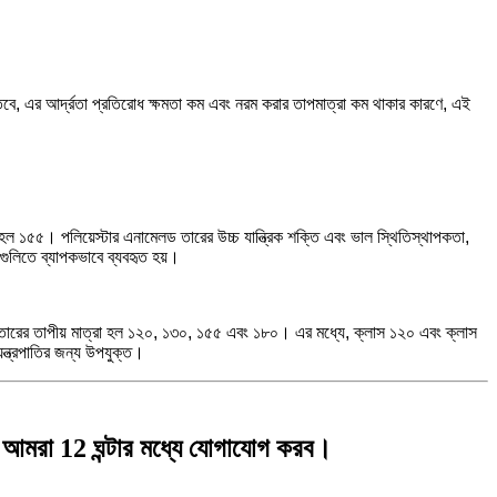
 তবে, এর আর্দ্রতা প্রতিরোধ ক্ষমতা কম এবং নরম করার তাপমাত্রা কম থাকার কারণে, এই
ল ১৫৫। পলিয়েস্টার এনামেলড তারের উচ্চ যান্ত্রিক শক্তি এবং ভাল স্থিতিস্থাপকতা,
ণ্যগুলিতে ব্যাপকভাবে ব্যবহৃত হয়।
তারের তাপীয় মাত্রা হল ১২০, ১৩০, ১৫৫ এবং ১৮০। এর মধ্যে, ক্লাস ১২০ এবং ক্লাস
যন্ত্রপাতির জন্য উপযুক্ত।
বং আমরা 12 ঘন্টার মধ্যে যোগাযোগ করব।